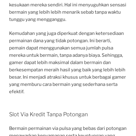
kesukaan mereka sendiri. Hal ini menyuguhkan sensasi
bermain yang lebih lebih menarik sebab tanpa waktu
tunggu yang mengganggu.
Kemudahan yang juga diperkuat dengan ketersediaan
permainan dana yang tidak potongan. Ini berarti,
pemain dapat menggunakan semua jumlah pulsa
mereka untuk bermain, tanpa adanya biaya. Sehingga,
gamer dapat lebih maksimal dalam bermain dan
berkesempatan meraih hasil yang baik yang lebih lebih
besar. Ini menjadi atraksi khusus untuk berbagai gamer
yang memburu cara bermain yang sederhana serta
efektif.
Slot Via Kredit Tanpa Potongan
Bermain permainan via pulsa yang bebas dari potongan
menawarkan kenyamanan serta keuntungan yang