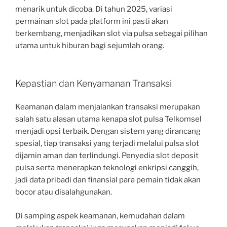
menarik untuk dicoba. Di tahun 2025, variasi
permainan slot pada platform ini pasti akan
berkembang, menjadikan slot via pulsa sebagai pilihan
utama untuk hiburan bagi sejumlah orang.
Kepastian dan Kenyamanan Transaksi
Keamanan dalam menjalankan transaksi merupakan
salah satu alasan utama kenapa slot pulsa Telkomsel
menjadi opsi terbaik. Dengan sistem yang dirancang
spesial, tiap transaksi yang terjadi melalui pulsa slot
dijamin aman dan terlindungi. Penyedia slot deposit
pulsa serta menerapkan teknologi enkripsi canggih,
jadi data pribadi dan finansial para pemain tidak akan
bocor atau disalahgunakan.
Di samping aspek keamanan, kemudahan dalam