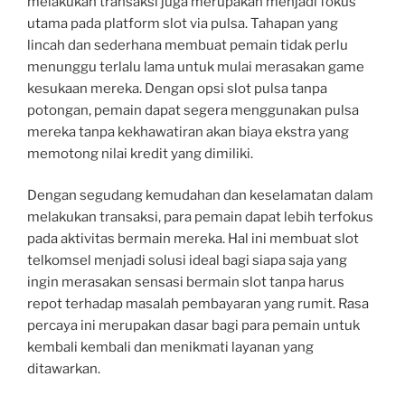
melakukan transaksi juga merupakan menjadi fokus
utama pada platform slot via pulsa. Tahapan yang
lincah dan sederhana membuat pemain tidak perlu
menunggu terlalu lama untuk mulai merasakan game
kesukaan mereka. Dengan opsi slot pulsa tanpa
potongan, pemain dapat segera menggunakan pulsa
mereka tanpa kekhawatiran akan biaya ekstra yang
memotong nilai kredit yang dimiliki.
Dengan segudang kemudahan dan keselamatan dalam
melakukan transaksi, para pemain dapat lebih terfokus
pada aktivitas bermain mereka. Hal ini membuat slot
telkomsel menjadi solusi ideal bagi siapa saja yang
ingin merasakan sensasi bermain slot tanpa harus
repot terhadap masalah pembayaran yang rumit. Rasa
percaya ini merupakan dasar bagi para pemain untuk
kembali kembali dan menikmati layanan yang
ditawarkan.