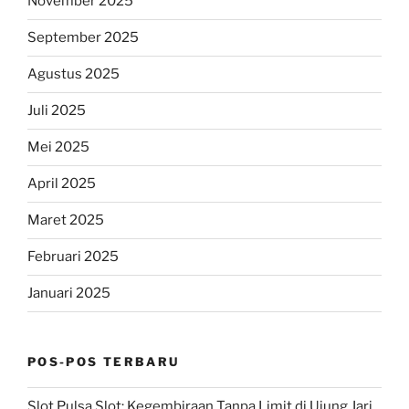
November 2025
September 2025
Agustus 2025
Juli 2025
Mei 2025
April 2025
Maret 2025
Februari 2025
Januari 2025
POS-POS TERBARU
Slot Pulsa Slot: Kegembiraan Tanpa Limit di Ujung Jari