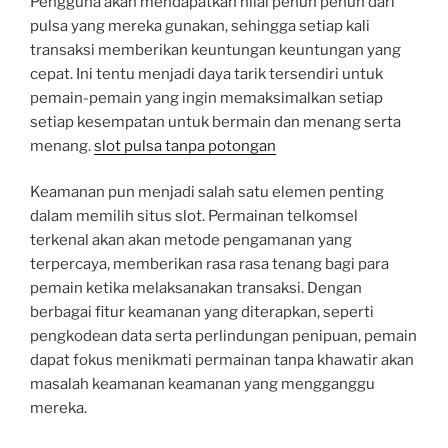
Pengguna akan mendapatkan nilai penuh penuh dari
pulsa yang mereka gunakan, sehingga setiap kali
transaksi memberikan keuntungan keuntungan yang
cepat. Ini tentu menjadi daya tarik tersendiri untuk
pemain-pemain yang ingin memaksimalkan setiap
setiap kesempatan untuk bermain dan menang serta
menang.
slot pulsa tanpa potongan
Keamanan pun menjadi salah satu elemen penting
dalam memilih situs slot. Permainan telkomsel
terkenal akan akan metode pengamanan yang
terpercaya, memberikan rasa rasa tenang bagi para
pemain ketika melaksanakan transaksi. Dengan
berbagai fitur keamanan yang diterapkan, seperti
pengkodean data serta perlindungan penipuan, pemain
dapat fokus menikmati permainan tanpa khawatir akan
masalah keamanan keamanan yang mengganggu
mereka.