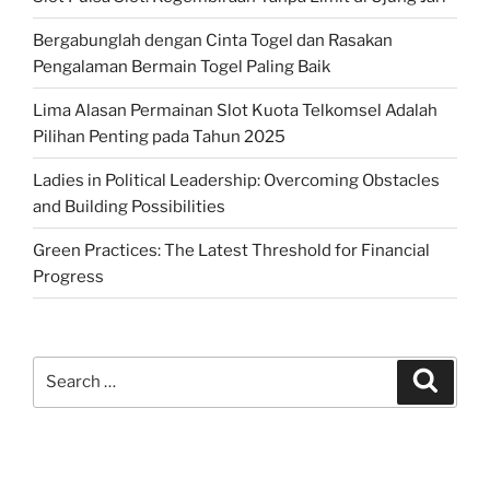
Bergabunglah dengan Cinta Togel dan Rasakan
Pengalaman Bermain Togel Paling Baik
Lima Alasan Permainan Slot Kuota Telkomsel Adalah
Pilihan Penting pada Tahun 2025
Ladies in Political Leadership: Overcoming Obstacles
and Building Possibilities
Green Practices: The Latest Threshold for Financial
Progress
Search
Search
for: