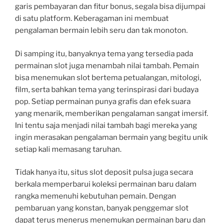
garis pembayaran dan fitur bonus, segala bisa dijumpai
di satu platform. Keberagaman ini membuat
pengalaman bermain lebih seru dan tak monoton.
Di samping itu, banyaknya tema yang tersedia pada
permainan slot juga menambah nilai tambah. Pemain
bisa menemukan slot bertema petualangan, mitologi,
film, serta bahkan tema yang terinspirasi dari budaya
pop. Setiap permainan punya grafis dan efek suara
yang menarik, memberikan pengalaman sangat imersif.
Ini tentu saja menjadi nilai tambah bagi mereka yang
ingin merasakan pengalaman bermain yang begitu unik
setiap kali memasang taruhan.
Tidak hanya itu, situs slot deposit pulsa juga secara
berkala memperbarui koleksi permainan baru dalam
rangka memenuhi kebutuhan pemain. Dengan
pembaruan yang konstan, banyak penggemar slot
dapat terus menerus menemukan permainan baru dan