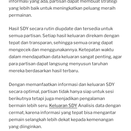
informasi yang ada, partisan dapat membuat strategi
yang lebih baik untuk meningkatkan peluang meraih
permainan.
Hasil SDY secara rutin diupdate dan tersedia untuk
semua partisan. Setiap hasil keluaran direkam dengan
tepat dan transparan, sehingga semua orang dapat
mengecek dan menggunakannya. Ketepatan waktu
dalam mendapatkan data keluaran sangat penting, agar
para partisan dapat langsung menyusun taruhan
mereka berdasarkan hasil terbaru.
Dengan memanfaatkan informasi dan keluaran SDY
secara optimal, partisan tidak hanya siap untuk sesi
berikutnya tetapi juga menjadikan pengalaman
bermain lebih seru.
Keluaran SDY
Analisis data dengan
cermat, karena informasi yang tepat bisa mengantar
pemain selangkah lebih dekat kepada kemenangan
yang diinginkan.