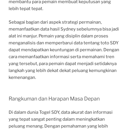
membantu para pemain membuat keputusan yang
lebih tepat tepat.
Sebagai bagian dari aspek strategi permainan,
memanfaatkan data hasil Sydney sebelumnya bisa jadi
alat ini manjur. Pemain yang disiplin dalam proses
menganalisis dan memperbarui data tentang toto SDY
dapat mendapatkan keuntungan di permainan. Dengan
cara memanfaatkan informasi serta memahami tren
yang tersebut, para pemain dapat menjadi setidaknya
langkah yang lebih dekat dekat peluang kemungkinan
kemenangan.
Rangkuman dan Harapan Masa Depan
Di dalam dunia Togel SDY, data akurat dan informasi
yang tepat sangat penting dalam meningkatkan
peluang menang. Dengan pemahaman yang lebih