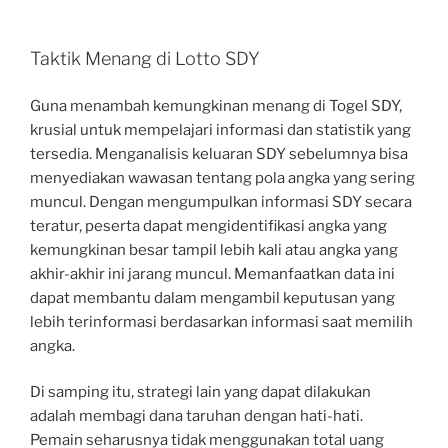
Taktik Menang di Lotto SDY
Guna menambah kemungkinan menang di Togel SDY,
krusial untuk mempelajari informasi dan statistik yang
tersedia. Menganalisis keluaran SDY sebelumnya bisa
menyediakan wawasan tentang pola angka yang sering
muncul. Dengan mengumpulkan informasi SDY secara
teratur, peserta dapat mengidentifikasi angka yang
kemungkinan besar tampil lebih kali atau angka yang
akhir-akhir ini jarang muncul. Memanfaatkan data ini
dapat membantu dalam mengambil keputusan yang
lebih terinformasi berdasarkan informasi saat memilih
angka.
Di samping itu, strategi lain yang dapat dilakukan
adalah membagi dana taruhan dengan hati-hati.
Pemain seharusnya tidak menggunakan total uang