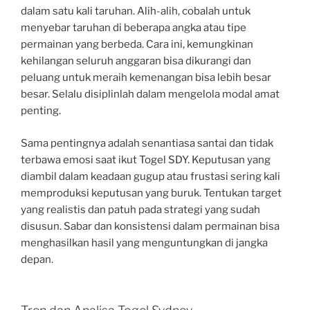
dalam satu kali taruhan. Alih-alih, cobalah untuk
menyebar taruhan di beberapa angka atau tipe
permainan yang berbeda. Cara ini, kemungkinan
kehilangan seluruh anggaran bisa dikurangi dan
peluang untuk meraih kemenangan bisa lebih besar
besar. Selalu disiplinlah dalam mengelola modal amat
penting.
Sama pentingnya adalah senantiasa santai dan tidak
terbawa emosi saat ikut Togel SDY. Keputusan yang
diambil dalam keadaan gugup atau frustasi sering kali
memproduksi keputusan yang buruk. Tentukan target
yang realistis dan patuh pada strategi yang sudah
disusun. Sabar dan konsistensi dalam permainan bisa
menghasilkan hasil yang menguntungkan di jangka
depan.