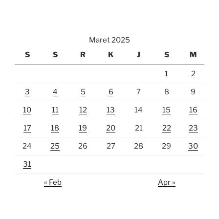
Maret 2025
S
S
R
K
J
S
M
1
2
3
4
5
6
7
8
9
10
11
12
13
14
15
16
17
18
19
20
21
22
23
24
25
26
27
28
29
30
31
« Feb
Apr »