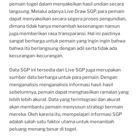
pemain togel dalam menyaksikan hasil undian secara
langsung. Melalui adanya Live Draw SGP, para pemain
dapat menyaksikan secara segera proses pengundian,
dimana tidak hanya menambah kesenangan namun
juga memberikan rasa transparansi. Hal ini pastinya
sangat berharga untuk pemain yang ingin ingin bahwa
bahwa itu berlangsung dengan adil serta tidak ada
kecurangan-kecurangan.
Data SGP ini tersedia dari Live SGP juga merupakan
sumber data berharga untuk para pemain. Dengan
menganalisis menganalisis informasi hasil-hasil
sebelumnya, pemain dapat menghasilkan ramalan yang
lebih lebih akurat. Data yang terintegrasi dan akurat
akan membantu pemain menyusun strategi bermain
mereka. Oleh karena itu, mempelajari informasi SGP
adalah salah satu faktor utama untuk menambah
peluang menang besar di togel.