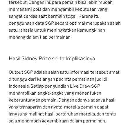
tersebut. Dengan ini, para pemain bisa lebih mudah
memahami pola dan mengambil keputusan yang
sangat cerdas saat bermain togel. Karena itu,
penggunaan data SGP secara optimal merupakan salah
satu rahasia untuk meningkatkan kemungkinan
menang dalam tiap permainan.
Hasil Sidney Prize serta Implikasinya
Output SGP adalah salah satu informasi tersebut amat
ditunggu dari kalangan pecinta permainan judi di
Indonesia. Setiap pengundian Live Draw SGP
menampilkan angka-angka yang menentukan
keberuntungan pemain. Dengan adanya adanya hasil
yang transparan dan nyata, mereka pemain dapat
langsung melihat hasil pertaruhan mereka, dan tentu
saja menambah kegembiraan dalam permainan.