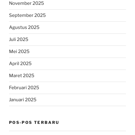
November 2025
September 2025
Agustus 2025
Juli 2025
Mei 2025
April 2025
Maret 2025
Februari 2025
Januari 2025
POS-POS TERBARU