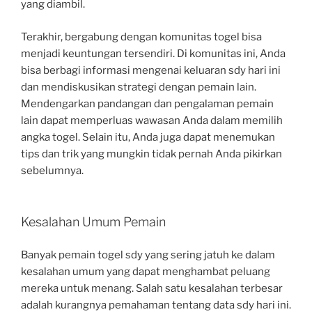
yang diambil.
Terakhir, bergabung dengan komunitas togel bisa
menjadi keuntungan tersendiri. Di komunitas ini, Anda
bisa berbagi informasi mengenai keluaran sdy hari ini
dan mendiskusikan strategi dengan pemain lain.
Mendengarkan pandangan dan pengalaman pemain
lain dapat memperluas wawasan Anda dalam memilih
angka togel. Selain itu, Anda juga dapat menemukan
tips dan trik yang mungkin tidak pernah Anda pikirkan
sebelumnya.
Kesalahan Umum Pemain
Banyak pemain togel sdy yang sering jatuh ke dalam
kesalahan umum yang dapat menghambat peluang
mereka untuk menang. Salah satu kesalahan terbesar
adalah kurangnya pemahaman tentang data sdy hari ini.