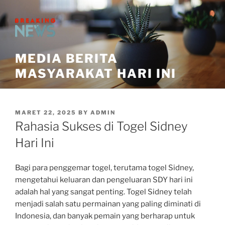
Skip
to
content
MEDIA BERITA
MASYARAKAT HARI INI
POSTED
MARET 22, 2025
BY
ADMIN
ON
Rahasia Sukses di Togel Sidney
Hari Ini
Bagi para penggemar togel, terutama togel Sidney,
mengetahui keluaran dan pengeluaran SDY hari ini
adalah hal yang sangat penting. Togel Sidney telah
menjadi salah satu permainan yang paling diminati di
Indonesia, dan banyak pemain yang berharap untuk