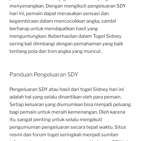
menyenangkan. Dengan mengikuti pengeluaran SDY
hari ini, pemain dapat merasakan sensasi dan
kegembiraan dalam mencocokkan angka, sambil
berharap untuk mendapatkan hasil yang
menguntungkan. Keberhasilan dalam Togel Sidney
sering kali diimbangi dengan pemahaman yang baik
tentang pola dan tren angka yang muncul.
Panduan Pengeluaran SDY
Pengeluaran SDY atau hasil dari togel Sidney hari ini
adalah hal yang selalu dinantikan oleh para pemain.
Setiap keluaran yang diumumkan bisa menjadi peluang
bagi pemain untuk meraih kemenangan. Oleh karena
itu, sangat penting untuk selalu mengikuti
pengumuman pengeluaran secara tepat waktu. Situs
resmi dan forum togel seringkali menjadi sumber