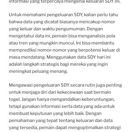
informasi yang terpercaya mengenai keluaran SDY ini.
Untuk memahami pengeluaran SDY, kalian perlu tahu
bahwa data yang dicatat biasanya mencakup nomor
yang keluar dan waktu pengumuman. Dengan
mengetahui data ini, pemain bisa menganalisis pola
atau tren yang mungkin muncul. Ini bisa membantu
memprediksi nomor-nomor yang berpotensi keluar di
masa mendatang. Menggunakan data SDY hari ini
adalah langkah strategis bagi mereka yang ingin
meningkat peluang menang.
Mengawasi pengeluaran SDY secara rutin juga penting
untuk menjaga diri dari kekecewaan saat bermain
togel. Jangan hanya mengandalkan keberuntungan,
tetapi gunakan informasi serta data yang ada untuk
membuat keputusan yang lebih baik. Dengan
pemahaman yang tepat tentang keluaran dan data
yang tersedia, pemain dapat mengoptimalkan strategi