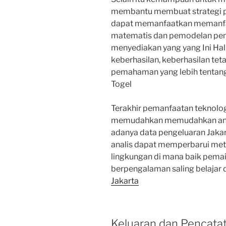
membantu membuat strategi per
dapat memanfaatkan memanfaatk
matematis dan pemodelan pe
menyediakan yang yang Ini Ha
keberhasilan, keberhasilan t
pemahaman yang lebih tenta
Togel
Terakhir pemanfaatan teknolog
memudahkan memudahkan ana
adanya data pengeluaran Jakarta
analis dapat memperbarui meto
lingkungan di mana baik pem
berpengalaman saling belajar 
Jakarta
Keluaran dan Pencatat