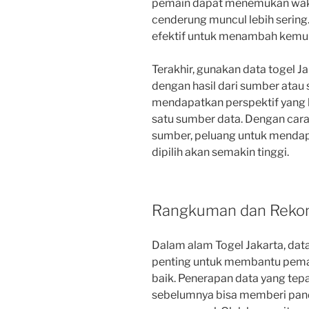
pemain dapat menemukan wakt
cenderung muncul lebih sering. 
efektif untuk menambah kem
Terakhir, gunakan data togel
dengan hasil dari sumber atau
mendapatkan perspektif yang l
satu sumber data. Dengan car
sumber, peluang untuk mendap
dipilih akan semakin tinggi.
Rangkuman dan Reko
Dalam alam Togel Jakarta, dat
penting untuk membantu pema
baik. Penerapan data yang tepa
sebelumnya bisa memberi pand