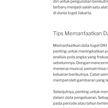
diri untuk pengundian berikutn
terbaru menjadi salah satu al
di dunia togel Jakarta.
Tips Memanfaatkan Da
Memanfaatkan data togel DKI J
penting untuk meningkatkan pe
analisis pola angka yang frek
sebelumnya. Dengan mencermat
menerus muncul, pemain bisa m
keluaran berikutnya. Catat sem
memperoleh gambaran yang leb
Selanjutnya, penting untuk me
dalam data pengeluaran. Seba
pada periode atau tahun terte