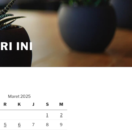
I INI
Maret 2025
R
K
J
S
M
1
2
5
6
7
8
9