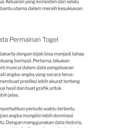
ya. Keluaran yang konsisten dan selalu
at bantu utama dalam meraih kesuksesan
ta Permainan Togel
akarta dengan bijak bisa menjadi tahap
luang berhasil. Pertama, lakukan
uent muncul dalam data pengeluaran
i angka-angka yang secara terus-
embuat prediksi lebih akurat tentang
ua hasil dan buat grafik untuk
ih jelas.
mperhatikan periode waktu tertentu
gian angka mungkin lebih dominasi
ntu. Dengan menggunakan data historis,