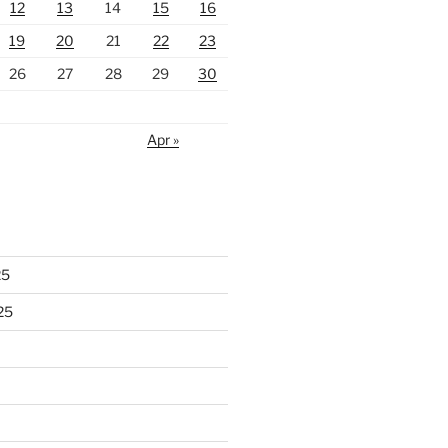
12
13
14
15
16
19
20
21
22
23
26
27
28
29
30
Apr »
25
25