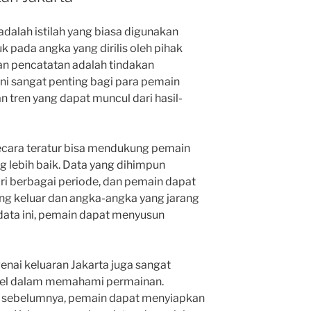
adalah istilah yang biasa digunakan
k pada angka yang dirilis oleh pihak
an pencatatan adalah tindakan
 ini sangat penting bagi para pemain
 tren yang dapat muncul dari hasil-
ecara teratur bisa mendukung pemain
 lebih baik. Data yang dihimpun
i berbagai periode, dan pemain dapat
ng keluar dan angka-angka yang jarang
data ini, pemain dapat menyusun
enai keluaran Jakarta juga sangat
ogel dalam memahami permainan.
l sebelumnya, pemain dapat menyiapkan