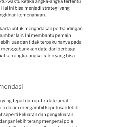
u-waktu ketika angka-angka tertentu
Hal ini bisa menjadi strategi yang
ungkinan kemenangan.
 Jakarta untuk mengadakan perbandingan
 sumber lain. Ini membantu pemain
ebih luas dan tidak terpaku hanya pada
a menggabungkan data dari berbagai
atkan angka-angka calon yang bisa
mendasi
a yang tepat dan up-to-date amat
in dalam mengambil keputusan lebih
t seperti keluaran dan pengeluaran
angan lebih terang mengenai pola