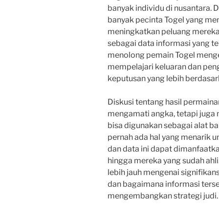
banyak individu di nusantara. 
banyak pecinta Togel yang me
meningkatkan peluang mereka 
sebagai data informasi yang t
menolong pemain Togel menger
mempelajari keluaran dan pen
keputusan yang lebih berdasar
Diskusi tentang hasil permainan
mengamati angka, tetapi juga 
bisa digunakan sebagai alat ban
pernah ada hal yang menarik unt
dan data ini dapat dimanfaatka
hingga mereka yang sudah ahli. 
lebih jauh mengenai signifikan
dan bagaimana informasi terse
mengembangkan strategi judi.