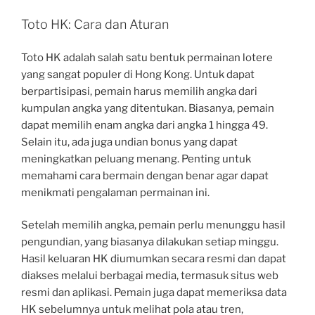
Toto HK: Cara dan Aturan
Toto HK adalah salah satu bentuk permainan lotere
yang sangat populer di Hong Kong. Untuk dapat
berpartisipasi, pemain harus memilih angka dari
kumpulan angka yang ditentukan. Biasanya, pemain
dapat memilih enam angka dari angka 1 hingga 49.
Selain itu, ada juga undian bonus yang dapat
meningkatkan peluang menang. Penting untuk
memahami cara bermain dengan benar agar dapat
menikmati pengalaman permainan ini.
Setelah memilih angka, pemain perlu menunggu hasil
pengundian, yang biasanya dilakukan setiap minggu.
Hasil keluaran HK diumumkan secara resmi dan dapat
diakses melalui berbagai media, termasuk situs web
resmi dan aplikasi. Pemain juga dapat memeriksa data
HK sebelumnya untuk melihat pola atau tren,