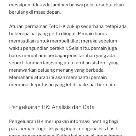
meskipun tidak ada jaminan bahwa pola tersebut akan
berulang di masa depan.
Aturan permainan Toto HK cukup sederhana, tetapi ada
beberapa hal yang perlu diingat. Pemain harus
memastikan untuk membeli tiket mereka sebelum
waktu pengundian berakhir. Selain itu, pemain juga
harus memahami berbagai jenis taruhan yang ada,
seperti taruhan langsung atau taruhan sistem, yang
menawarkan peluang menang yang berbeda.
Memahami aturan ini akan membantu pemain
membuat keputusan yang lebih baik saat bermain.
Pengeluaran HK: Analisis dan Data
Pengeluaran HK merupakan informasi penting bagi
para pemain togel hk yang ingin menganalisis hasil
serta tren permainan. Setiap keluaran hk menyimpan