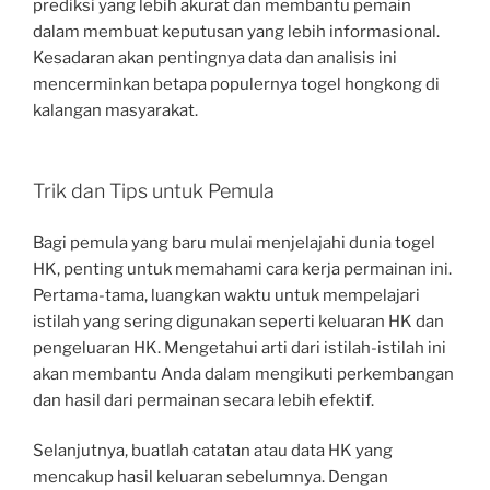
prediksi yang lebih akurat dan membantu pemain
dalam membuat keputusan yang lebih informasional.
Kesadaran akan pentingnya data dan analisis ini
mencerminkan betapa populernya togel hongkong di
kalangan masyarakat.
Trik dan Tips untuk Pemula
Bagi pemula yang baru mulai menjelajahi dunia togel
HK, penting untuk memahami cara kerja permainan ini.
Pertama-tama, luangkan waktu untuk mempelajari
istilah yang sering digunakan seperti keluaran HK dan
pengeluaran HK. Mengetahui arti dari istilah-istilah ini
akan membantu Anda dalam mengikuti perkembangan
dan hasil dari permainan secara lebih efektif.
Selanjutnya, buatlah catatan atau data HK yang
mencakup hasil keluaran sebelumnya. Dengan