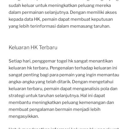
sudah keluar untuk meningkatkan peluang mereka
dalam permainan selanjutnya. Dengan memiliki akses
kepada data HK, pemain dapat membuat keputusan
yang lebih terinformasi dalam memasang taruhan.
Keluaran HK Terbaru
Setiap hari, penggemar togel hk sangat menantikan
keluaran hk terbaru. Pengenalan terhadap keluaran ini
sangat penting bagi para pemain yang ingin memantau
angka-angka yang telah ditarik. Dengan mengetahui
keluaran terbaru, pemain dapat menganalisis pola dan
strategi untuk taruhan selanjutnya. Hal ini dapat
membantu meningkatkan peluang kemenangan dan
membuat pengalaman bermain menjadi lebih
mengasyikkan.