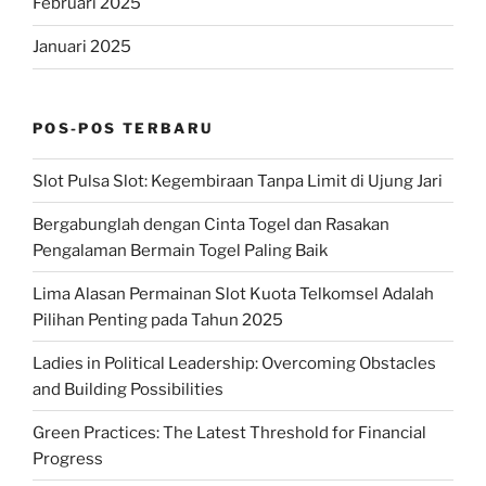
Februari 2025
Januari 2025
POS-POS TERBARU
Slot Pulsa Slot: Kegembiraan Tanpa Limit di Ujung Jari
Bergabunglah dengan Cinta Togel dan Rasakan
Pengalaman Bermain Togel Paling Baik
Lima Alasan Permainan Slot Kuota Telkomsel Adalah
Pilihan Penting pada Tahun 2025
Ladies in Political Leadership: Overcoming Obstacles
and Building Possibilities
Green Practices: The Latest Threshold for Financial
Progress